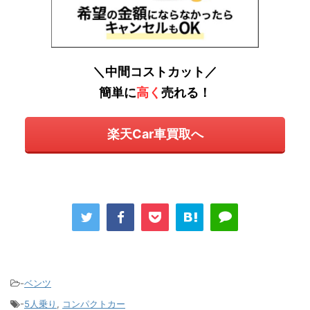
＼中間コストカット／
簡単に
高く
売れる！
楽天Car車買取へ
-
ベンツ
-
5人乗り
,
コンパクトカー