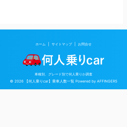
ホーム
サイトマップ
お問合せ
車種別、グレード別で何人乗りか調査
© 2026 【何人乗りcar】乗車人数一覧 Powered by
AFFINGER5