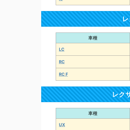
レ
車種
LC
RC
RC F
レク
車種
UX