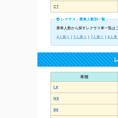
CT
レクサス・乗車人数別一覧
乗車人数から探すレクサス車一覧は
4人乗り
｜
5人乗り
｜
7人乗り
｜
8人乗
車種
LX
NX
RX