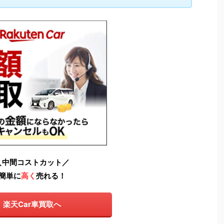
＼中間コストカット／
簡単に
高く
売れる！
楽天Car車買取へ