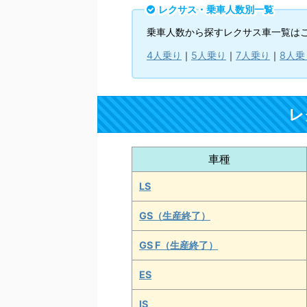
レクサス・乗車人数別一覧
乗車人数から探すレクサス車一覧は
4人乗り
｜
5人乗り
｜
7人乗り
｜
8人乗
レ
車種
LS
GS（生産終了）
GS F（生産終了）
ES
IS