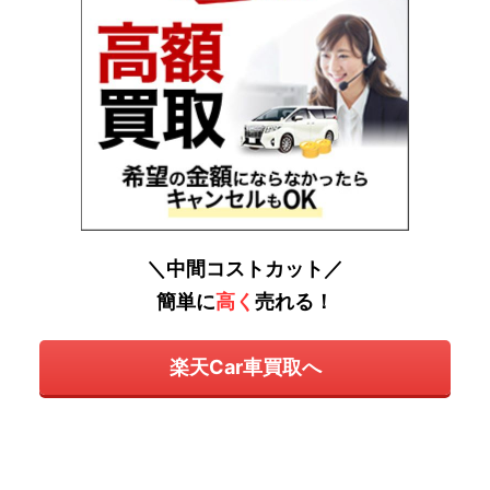
＼中間コストカット／
簡単に
高く
売れる！
楽天Car車買取へ