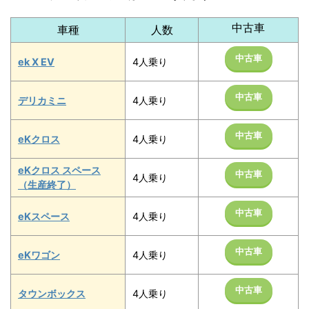
中古車
車種
人数
中古車
ek X EV
4人乗り
中古車
デリカミニ
4人乗り
中古車
eKクロス
4人乗り
eKクロス スペース
中古車
4人乗り
（生産終了）
中古車
eKスペース
4人乗り
中古車
eKワゴン
4人乗り
中古車
タウンボックス
4人乗り