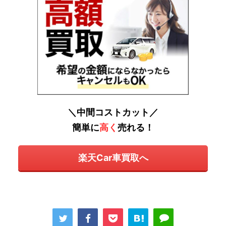
＼中間コストカット／
簡単に
高く
売れる！
楽天Car車買取へ