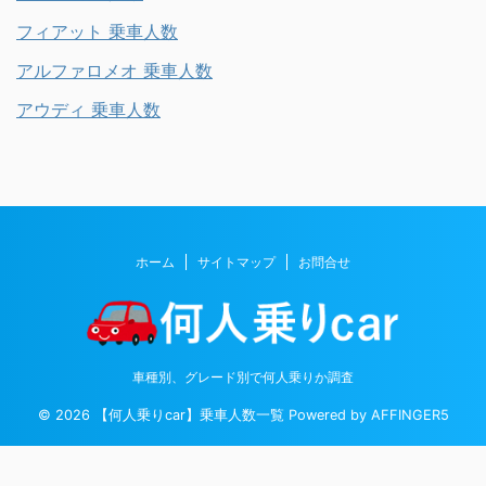
フィアット 乗車人数
アルファロメオ 乗車人数
アウディ 乗車人数
ホーム
サイトマップ
お問合せ
車種別、グレード別で何人乗りか調査
© 2026 【何人乗りcar】乗車人数一覧 Powered by
AFFINGER5