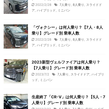
2022/2/28
7人乗り
,
8人乗り
,
スライドド
ア
,
ハイブリッド
,
ミニバン
「ヴォクシー」は何人乗り？【7人・8人
乗り】グレード別 乗車人数
2022/2/28
7人乗り
,
8人乗り
,
スライドド
ア
,
ハイブリッド
,
ミニバン
2023新型ヴェルファイアは何人乗り？
【7人乗り】グレード別 乗車人数
2023/7/2
7人乗り
,
スライドドア
,
ハイブリ
ッド
,
ミニバン
生産終了「CR-V」は何人乗り？【5人・7
人乗り】グレード別 乗車人数