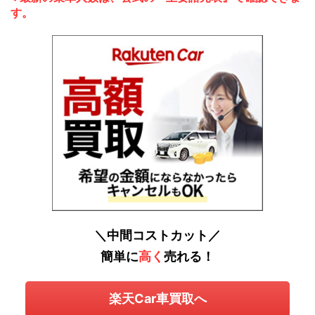
す。
＼中間コストカット／
簡単に
高く
売れる！
楽天Car車買取へ