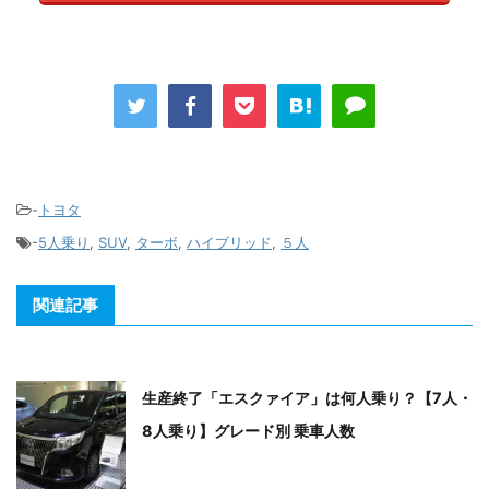
-
トヨタ
-
5人乗り
,
SUV
,
ターボ
,
ハイブリッド
,
５人
関連記事
生産終了「エスクァイア」は何人乗り？【7人・
8人乗り】グレード別 乗車人数