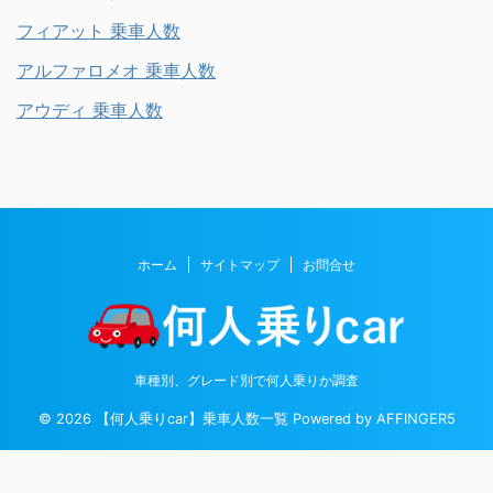
フィアット 乗車人数
アルファロメオ 乗車人数
アウディ 乗車人数
ホーム
サイトマップ
お問合せ
車種別、グレード別で何人乗りか調査
© 2026 【何人乗りcar】乗車人数一覧 Powered by
AFFINGER5