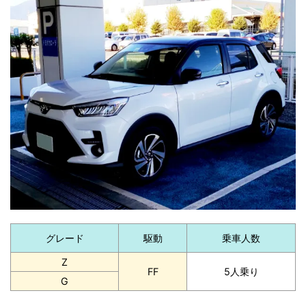
グレード
駆動
乗車人数
Z
FF
5人乗り
G