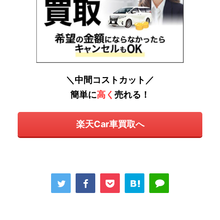
＼中間コストカット／
簡単に
高く
売れる！
楽天Car車買取へ