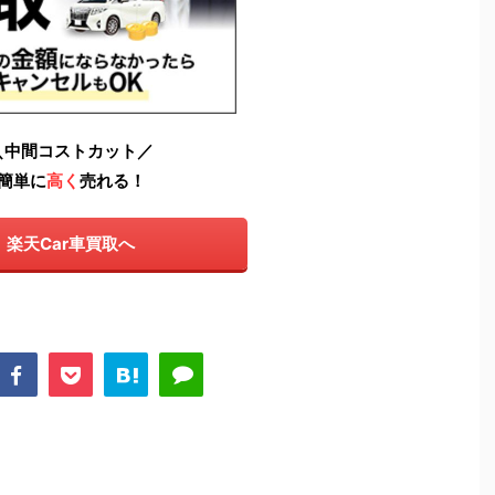
＼中間コストカット／
簡単に
高く
売れる！
楽天Car車買取へ