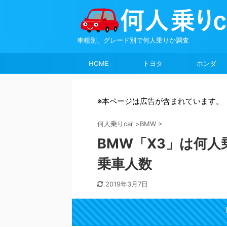
車種別、グレード別で何人乗りか調査
HOME
トヨタ
ホンダ
※本ページは広告が含まれています。
何人乗りcar
>
BMW
>
BMW「X3」は何
乗車人数
2019年3月7日