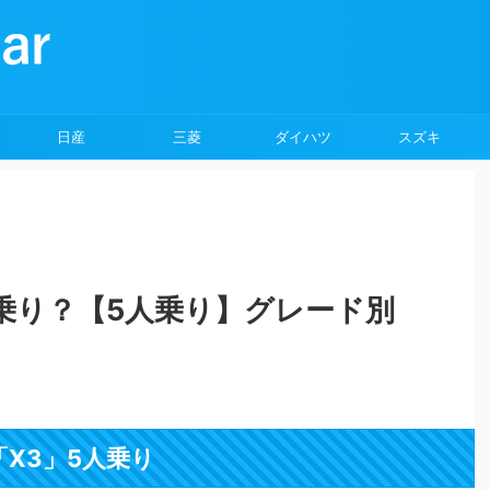
日産
三菱
ダイハツ
スズキ
人乗り？【5人乗り】グレード別
「X3」5人乗り