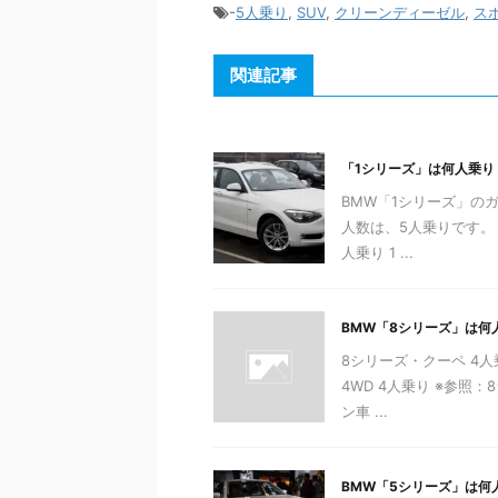
-
5人乗り
,
SUV
,
クリーンディーゼル
,
ス
関連記事
「1シリーズ」は何人乗り
BMW「1シリーズ」の
人数は、5人乗りです。 1シ
人乗り 1 ...
BMW「8シリーズ」は何
8シリーズ・クーペ 4人乗り
4WD 4人乗り ※参照
ン車 ...
BMW「5シリーズ」は何