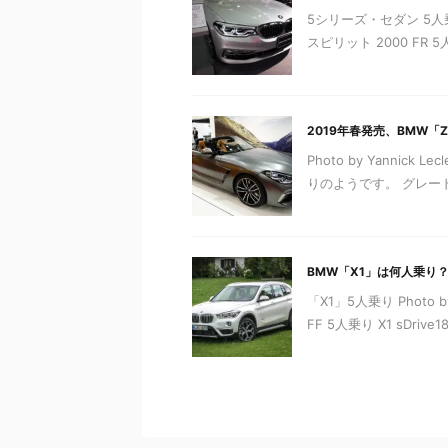
5シリーズ・セダン 5人乗り
スピリット 2000 FR 5人
2019年春発売、BMW「
Photo by Yannic
りのようです。 グレードにつ
BMW「X1」は何人乗り
「X1」5人乗り Photo by
FF 5人乗り X1 sDrive18i 