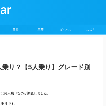
日産
三菱
ダイハツ
スズキ
人乗り？【5人乗り】グレード別
車は何人乗りなのか調査しました。
人乗りです。