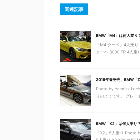
関連記事
BMW「M4」は何人乗り
「M4 クーペ」4人乗り Ph
クーペ 3000 FR 4人乗り
2019年春発売、BMW「
Photo by Yannic
りのようです。 グレードにつ
BMW「X2」は何人乗り
「X2」5人乗り Photo by