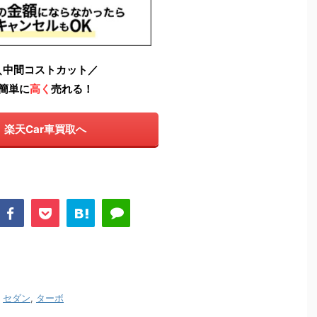
＼中間コストカット／
簡単に
高く
売れる！
楽天Car車買取へ
,
セダン
,
ターボ